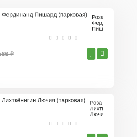
Роза
Фердинанд
Пишард
(парковая)
566 ₽
Роза
Лихткёнигин
Лючия
(парковая)