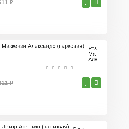
611 ₽
Роза
Маккензи
Александр
(парковая)
611 ₽