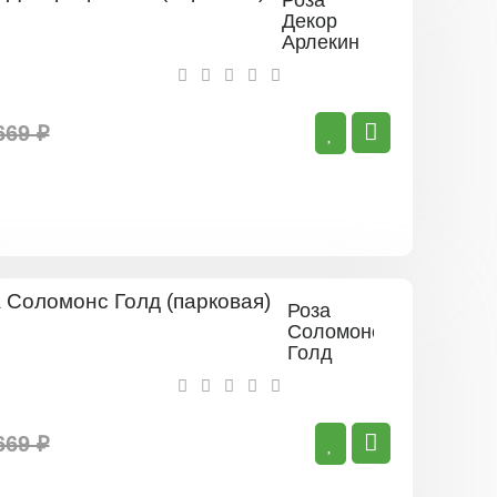
Роза
Декор
Арлекин
(парковая)
669 ₽
Роза
Соломонс
Голд
(парковая)
669 ₽