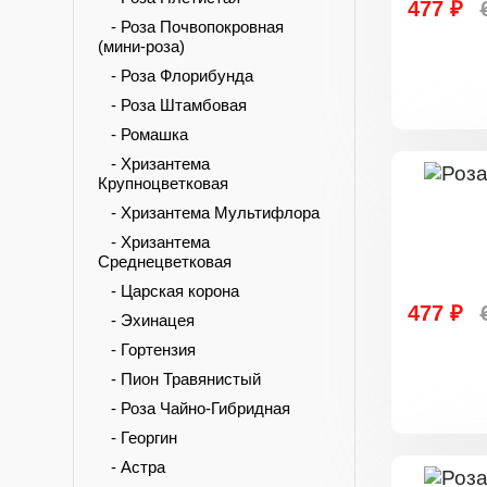
477 ₽
- Роза Почвопокровная
(мини-роза)
- Роза Флорибунда
- Роза Штамбовая
- Ромашка
- Хризантема
Крупноцветковая
- Хризантема Мультифлора
- Хризантема
Среднецветковая
- Царская корона
477 ₽
- Эхинацея
- Гортензия
- Пион Травянистый
- Роза Чайно-Гибридная
- Георгин
- Астра