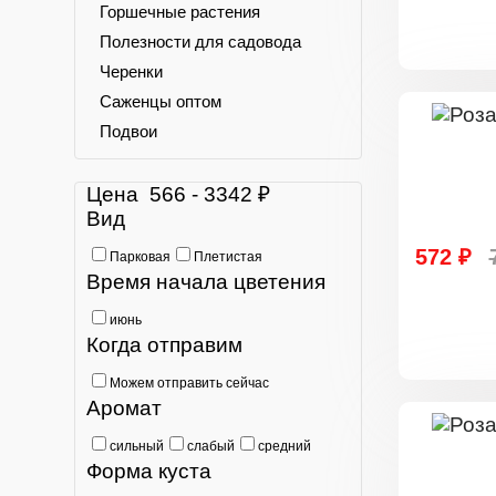
Горшечные растения
Полезности для садовода
Черенки
Саженцы оптом
Подвои
Цена
566
-
3342
₽
Вид
572 ₽
Парковая
Плетистая
Время начала цветения
июнь
Когда отправим
Можем отправить сейчас
Аромат
сильный
слабый
средний
Форма куста