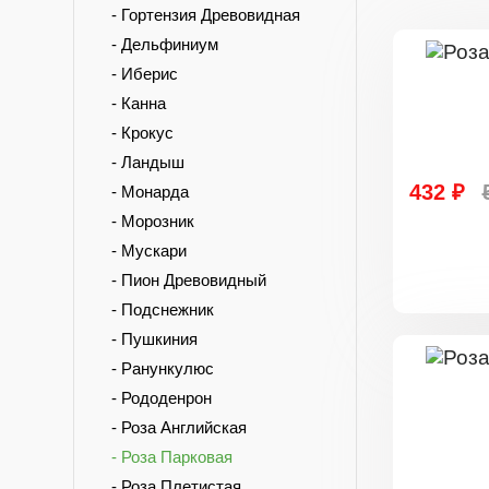
- Гортензия Древовидная
- Дельфиниум
- Иберис
- Канна
- Крокус
- Ландыш
432 ₽
- Монарда
- Морозник
- Мускари
- Пион Древовидный
- Подснежник
- Пушкиния
- Ранункулюс
- Рододенрон
- Роза Английская
- Роза Парковая
- Роза Плетистая