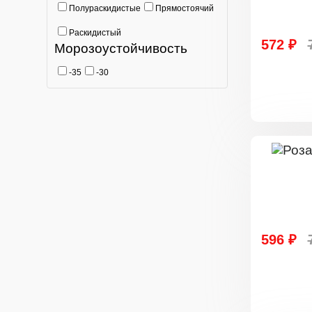
Полураскидистые
Прямостоячий
Раскидистый
572 ₽
Морозоустойчивость
-35
-30
596 ₽