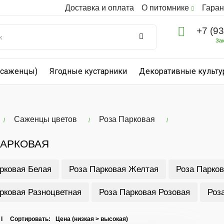
Доставка и оплата
О питомнике
Гаран
+7 (9
За
(саженцы)
Ягодные кустарники
Декоративные культ
Саженцы цветов
Роза Парковая
ПАРКОВАЯ
рковая Белая
Роза Парковая Желтая
Роза Парков
рковая Разноцветная
Роза Парковая Розовая
Роз
 I Сортировать: