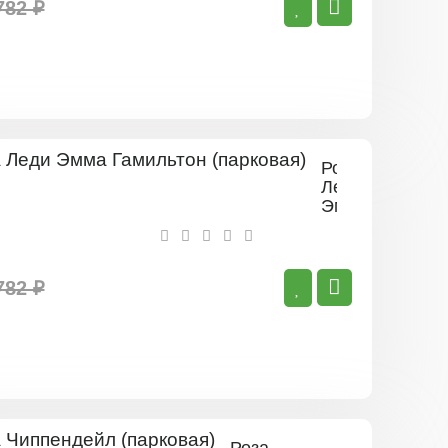
782 ₽
Роза
Леди
Эмма
Гамильтон
(парковая)
782 ₽