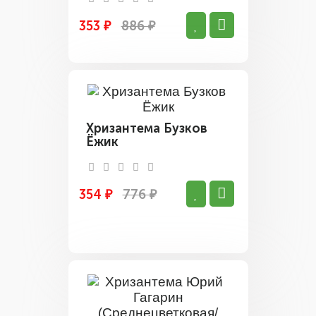
353 ₽
886 ₽
Хризантема Бузков
Ёжик
354 ₽
776 ₽