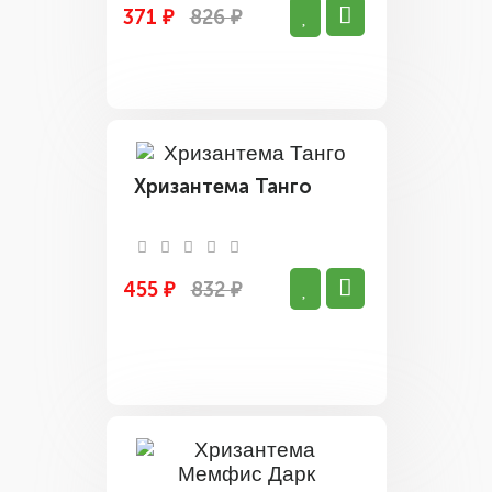
371 ₽
826 ₽
Хризантема Танго
455 ₽
832 ₽