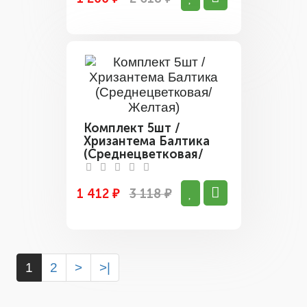
Комплект 5шт /
Хризантема Балтика
(Среднецветковая/
Желтая)
1 412 ₽
3 118 ₽
1
2
>
>|