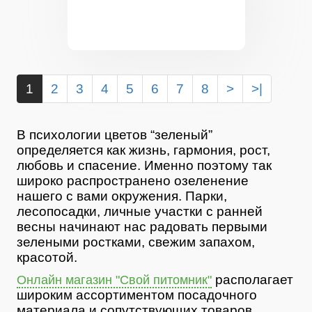
1
2
3
4
5
6
7
8
>
>|
В психологии цветов “зеленый”
определяется как жизнь, гармония, рост,
любовь и спасение. Именно поэтому так
широко распространено озеленение
нашего с вами окружения. Парки,
лесопосадки, личные участки с ранней
весны начинают нас радовать первыми
зелеными ростками, свежим запахом,
красотой.
располагает
Онлайн магазин "Свой питомник"
широким ассортиментом посадочного
материала и сопутствующих товаров.