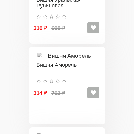
Рубиновая
310 ₽
698 ₽
Вишня Аморель
314 ₽
702 ₽