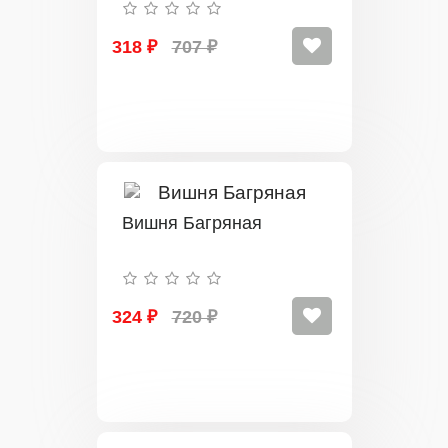
318 ₽
707 ₽
Вишня Багряная
324 ₽
720 ₽