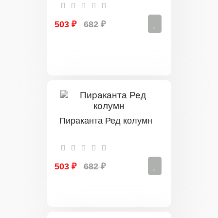
503 ₽
682 ₽
Пираканта Ред колумн
503 ₽
682 ₽